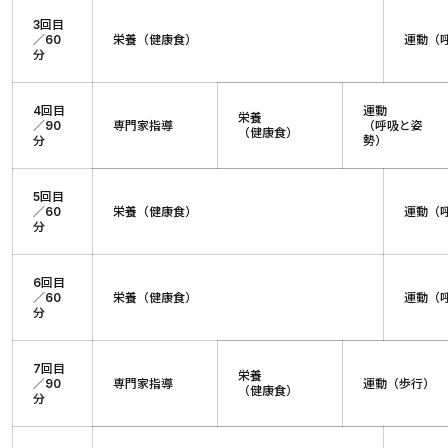
3回目
／60
栄養（健康食）
運動（
分
4回目
運動
栄養
／90
専門家指導
（呼吸と姿
（健康食）
分
勢）
5回目
／60
栄養（健康食）
運動（
分
6回目
／60
栄養（健康食）
運動（
分
7回目
栄養
／90
専門家指導
運動（歩行）
（健康食）
分