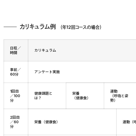
カリキュラム例
（年12回コースの場合）
日程／
カリキュラム
時間
事前／
アンケート実施
60分
1回目
運動
健康課題と
栄養
／100
（呼吸と姿
は？
（健康食）
分
勢）
2回目
／60
栄養（健康食）
運動（
分