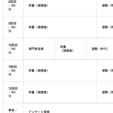
8回目
／60
栄養（健康食）
運動（
分
9回目
／60
栄養（健康食）
運動（
分
10回目
栄養
／90
専門家指導
運動（歩行）
（健康食）
分
11回目
／60
栄養（健康食）
運動（
分
12回目
／60
栄養（健康食）
運動（
分
事後／
アンケート実施