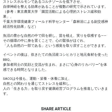
ストレスホルモンであるコルチゾールを低下させ、
自律神経を整える効果があることが複数の研究で示されています。
（参考：東京農業大学「園芸活動による心理的ストレス緩和効
果」、
千葉大学環境健康フィールド科学センター「森林浴による副交感神
経活性化効果」など）
魚沼の豊かな自然の中で田を耕し、苗を植え、実りを収穫する——
その循環の中に身を置くことで、心の緊張がほぐれ、
「人も自然の一部である」という感覚を取り戻すことができます。
イベントの後は、炊きたての魚沼産コシヒカリと地元食材を使った
BBQ。
参加者同士の笑顔と交流が生まれ、まさに“心身のリカバリー”を体
感できる時間となりました。
SACOは今後も、運動・栄養・休養に加え、
自然との関わりを通じてストレスを緩和し、
人の「生きる力」を取り戻す健康経営プログラムを推進していきま
す。
SHARE ARTICLE