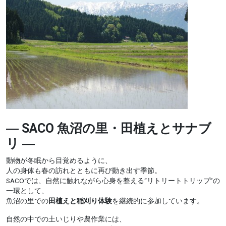
― SACO 魚沼の里・田植えとサナブ
リ ―
動物が冬眠から目覚めるように、
人の身体も春の訪れとともに再び動き出す季節。
SACOでは、自然に触れながら心身を整える“リトリートトリップ”の
一環として、
魚沼の里での
田植えと稲刈り体験
を継続的に参加しています。
自然の中での土いじりや農作業には、