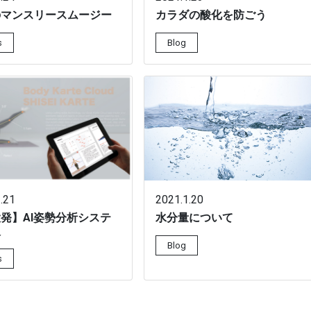
のマンスリースムージー
カラダの酸化を防ごう
s
Blog
.21
2021.1.20
発】AI姿勢分析システ
水分量について
入
Blog
s