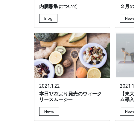
内臓脂肪について
２月
Blog
New
2021.1.22
2021.1
本日1/22より発売のウィーク
【東大
リースムージー
ム導
News
New