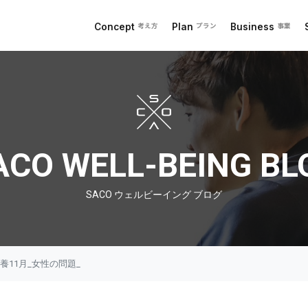
Concept
Plan
Business
考え方
プラン
事業
 ブログ
ACO WELL-BEING BL
SACO ウェルビーイング ブログ
O栄養11月_女性の問題_