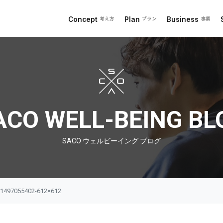
Concept
Plan
Business
考え方
プラン
事業
 ブログ
ACO WELL-BEING BL
SACO ウェルビーイング ブログ
-1497055402-612×612