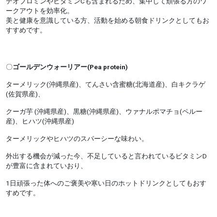
デオブロミンやビタミンCも含まれるため、集中して頑張る方のワ
ークアウトを効率化。
美と健康を意識している方、活動を始める朝食ドリンクとしてもお
すすめです。
〇
ゴールデンウォーリアー(Pea protein)
ターメリック(沖縄県産)、てんさい含蜜糖(北海道産)、白キクラゲ
(佐賀県産)、
クーガ芋 (沖縄県産)、黒糖(沖縄県産)、ウァナルポマチョ(ペルー
産)、ヒハツ(沖縄県産)
ターメリックやヒハツのスパーシーな味わい。
外出する機会が減った今、不足していると言われているビタミンD
が豊富に含まれていおり、
1日頑張った体へのご褒美や寒い日のホットドリンクとしてもおす
すめです。