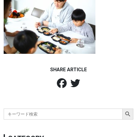
SHARE ARTICLE
Search Button
Search
for: