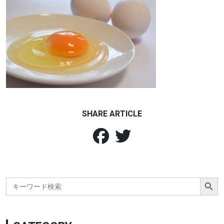
SHARE ARTICLE
Search Button
Search
for: