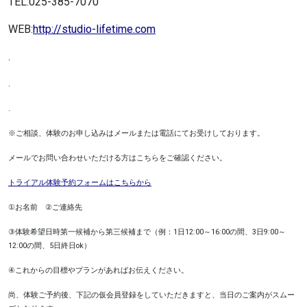
TEL:025-385-7070
WEB:
http://studio-lifetime.com
.
.
.
※ご相談、体験のお申し込みはメールまたは電話にてお受けしております。
メールでお問い合わせいただける方はこちらをご確認ください。
トライアル体験予約フォームはこちらから
①
お名前
②
ご連絡先
③
体験希望日時第一候補から第三候補まで（例：
1
日
12:00
～
16:00
の間、
3
日
9:00
～
12:00
の間、
5
日終日
ok
）
④
これからの目標やプランがあればお伝えください。
尚、体験ご予約後、下記の仮会員登録をしていただきますと、当日のご案内がスムー