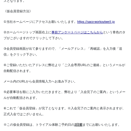
ズとなります。
《仮会員登録方法》
①
当社ホームページにアクセスお願いいたします。
https://saco-workoutwell.jp
②
ホームページトップ画面右上に
事前アンケートページはこちらから
という青色のタ
ブがございますのでクリックして下さい。
③
会員登録画面が出て参りますので、「メールアドレス」「再確認」を入力後「送
信」をクリック下さい。
④
ご登録いただいたアドレスに弊社より「ご入会専用
URL
のご連絡」というメールが
自動配信されます。
メール内の
URL
から会員情報入力へお進み下さい。
⑤
必要事項を順にご入力いただきますと、弊社より「入会完了のご案内」というメー
ルが自動配信されます。
⑥
これで「仮会員登録」が完了となります。※入会完了のご案内と表示されますが、
正式入会ではございません。
※この仮会員登録は、トライアル体験ご予約日の
2
日前
までにお願いいたします。