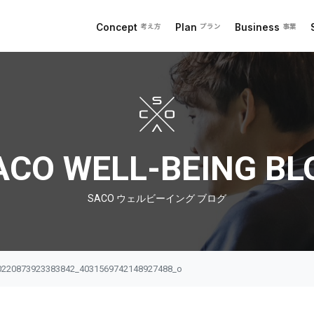
Concept
Plan
Business
考え方
プラン
事業
 ブログ
ACO WELL-BEING BL
SACO ウェルビーイング ブログ
0220873923383842_4031569742148927488_o