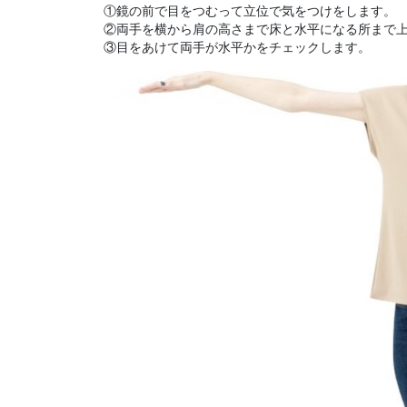
①鏡の前で目をつむって立位で気をつけをします。
②両手を横から肩の高さまで床と水平になる所まで
③目をあけて両手が水平かをチェックします。