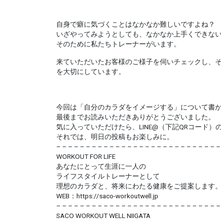
自身で癖に気づくことはなかなか難しいですよね？
いざやってみようとしても、なかなか上手くできな
そのために私たちトレーナーがいます。
来ていただいたお客様のご様子を伺いチェックし、
を大切にしています。
今回は「自分のカラダをイメージする」について書
最後までお読みいただきありがとうございました。
気に入っていただけたら、LINE@（下記QRコード
それでは、明日の投稿もお楽しみに。
– – – – – – – – – – – – – – – – – – – – – – – – – – – –
WORKOUT FOR LIFE
あなたにとって生涯に一人の
ライフスタイルトレーナーとして
理想のカラダと、将来にわたる健康をご提案します
WEB：https://saco-workoutwell.jp
– – – – – – – – – – – – – – – – – – – – – – – – – – – –
SACO WORKOUT WELL NIIGATA