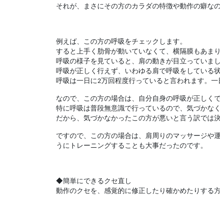
それが、まさにその方のカラダの特徴や動作の癖な
例えば、この方の呼吸をチェックします。
すると上手く肋骨が動いていなくて、横隔膜もあま
呼吸の様子を見ていると、肩の動きが目立っていま
呼吸が正しく行えず、いわゆる肩で呼吸をしている
呼吸は一日に2万回程度行っていると言われます。一
なので、この方の場合は、自分自身の呼吸が正しく
特に呼吸は普段無意識で行っているので、気づかな
だから、気づかなかったこの方が悪いと言う訳では
ですので、この方の場合は、肩周りのマッサージや
うにトレーニングすることも大事だったのです。
◆簡単にできるクセ直し
動作のクセを、感覚的に修正したり確かめたりする