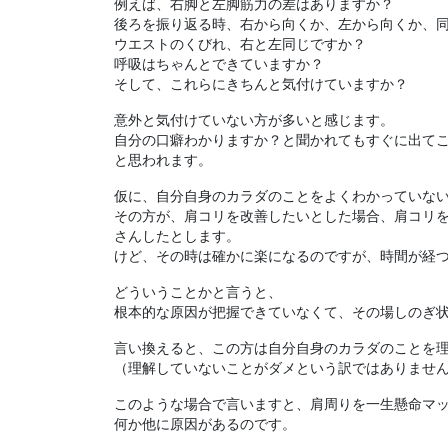
例えば、右脚と左脚筋力の差はありますか？
後ろを振り返る時、右から向くか、左から向くか、
ウエストのくびれ、右と左同じですか？
呼吸はちゃんとできていますか？
そして、これらにきちんと気付けていますか？
意外と気付けていない方が多いと感じます。
自分の口癖わかりますか？と聞かれてもすぐに出て
と思われます。
仮に、自分自身のカラダのことをよくわかっていな
その方が、肩コリを改善したいとした場合、肩コリ
さんしたとします。
けど、その時は確かに楽になるのですが、時間が経
どういうことかと言うと、
根本的な原因が把握できていなくて、その場しのぎ
言い換えると、この方は自分自身のカラダのことを
（理解していないことがダメという訳ではありませ
このような場合で言いますと、肩周りを一生懸命マ
何か他に原因があるのです。