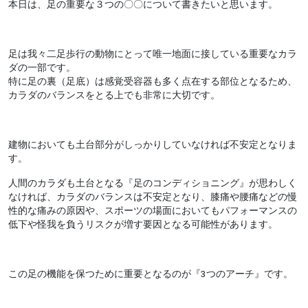
本日は、足の重要な３つの〇〇について書きたいと思います。
足は我々二足歩行の動物にとって唯一地面に接している重要なカラ
ダの一部です。
特に足の裏（足底）は感覚受容器も多く点在する部位となるため、
カラダのバランスをとる上でも非常に大切です。
建物においても土台部分がしっかりしていなければ不安定となりま
す。
人間のカラダも土台となる『足のコンディショニング』が思わしく
なければ、カラダのバランスは不安定となり、膝痛や腰痛などの慢
性的な痛みの原因や、スポーツの場面においてもパフォーマンスの
低下や怪我を負うリスクが増す要因となる可能性があります。
この足の機能を保つために重要となるのが『3つのアーチ』です。