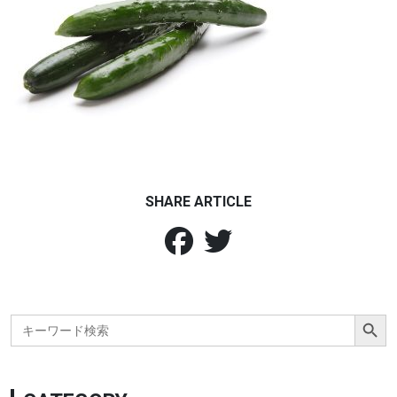
SHARE ARTICLE
Search Button
Search
for: