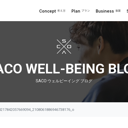
Concept
Plan
Business
考え方
プラン
事業
 ブログ
ACO WELL-BEING BL
SACO ウェルビーイング ブログ
0217842057669094_2108061886946738176_o