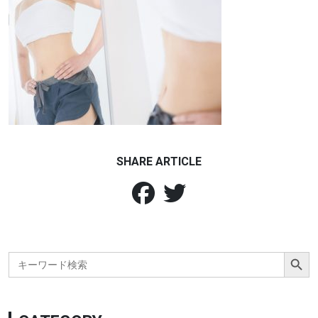
SHARE ARTICLE
Search Button
Search
for: