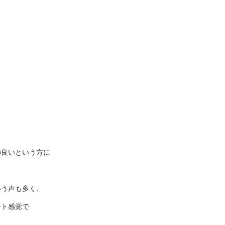
の良いという方に
いう声も多く、
ート感覚で