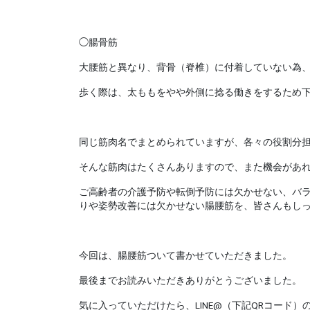
◯
腸骨筋
大腰筋と異なり、背骨（脊椎）に付着していない為
歩く際は、太ももをやや外側に捻る働きをするため
同じ筋肉名でまとめられていますが、各々の役割分
そんな筋肉はたくさんありますので、また機会があ
ご高齢者の介護予防や転倒予防には欠かせない、バ
りや姿勢改善には欠かせない腸腰筋を、皆さんもし
今回は、腸腰筋ついて書かせていただきました。
最後までお読みいただきありがとうございました。
気に入っていただけたら、
LINE@
（下記
QR
コード）